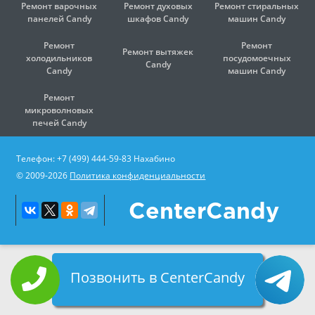
Пушкино
Ремонт варочных
Ремонт духовых
Ремонт стиральных
панелей Candy
шкафов Candy
Раменское
машин Candy
Реутов
Ремонт
Ремонт
Руза
Ремонт вытяжек
холодильников
посудомоечных
Сергиев Посад
Candy
Candy
машин Candy
Серпухов
Солнечногорск
Ремонт
Столбовая
микроволновых
Ступино
печей Candy
Сходня
Троицк
Телефон: +7 (499) 444-59-83 Нахабино
Фрязино
Химки
© 2009-2026
Политика конфиденциальности
Черноголовка
Чехов
CenterCandy
Шатура
Щелково
Щербинка
Электросталь
Позвонить в CenterCandy