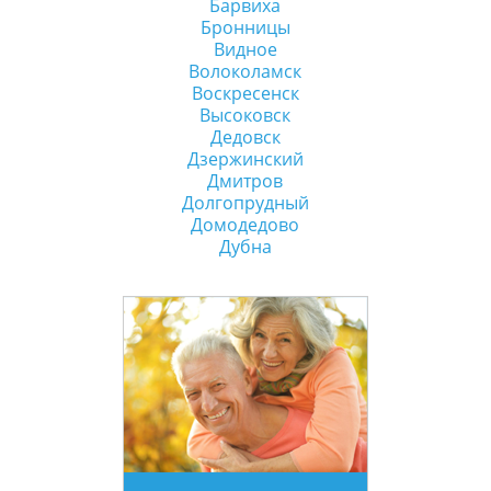
Барвиха
Бронницы
Видное
Волоколамск
Воскресенск
Высоковск
Дедовск
Дзержинский
Дмитров
Долгопрудный
Домодедово
Дубна
мкр Железнодорожный
Жуковский
Загорянский
Звенигород
Зеленоград
Ивантеевка
Истра
Кашира
Климовск
Клин
Коломна