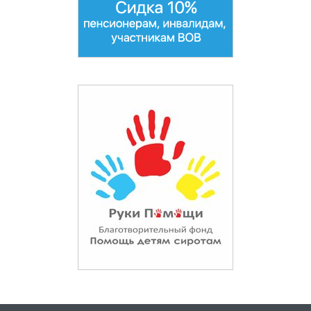
Коммунарка
Королёв
Котельники
Красноармейск
Красногорск
Краснозаводск
Краснознаменск
Кубинка
Лобня
Лыткарино
Люберцы
Малаховка
Можайск
Мытищи
Нахабино
Немчиновка
Ногинск
Одинцово
Орехово-Зуево
Павловская Слобода
Павловский Посад
Подольск